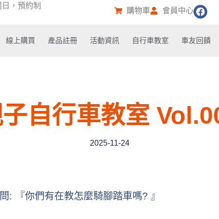
週日，預約制
F
購物車
會員中心
a
c
e
線上購買
產品註冊
活動資訊
自行車教室
車友回饋
b
o
o
k
子自行車教室 Vol.0
2025-11-24
: 『你們有在教怎麼騎腳踏車嗎? 』