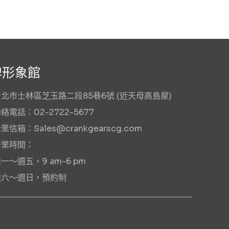
牌形象館
北市士林區芝玉路二段85巷6號 (近天母高島屋)
絡電話：02-2722-5677
業信箱：Sales@crankgearscg.com
營業時間：
週五，9 am~6 pm
～週日，預約制