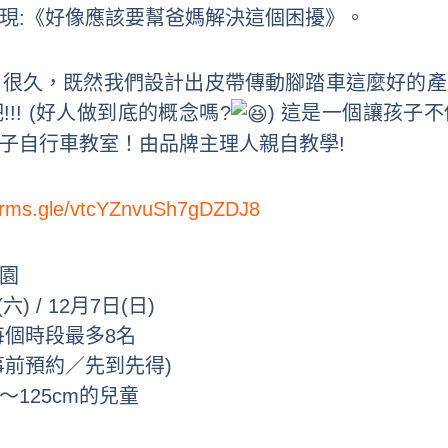
現:《好像應該要幫爸媽解決這個困擾》。
討論了很久，既然我們設計出皮帶傳動腳踏車這麼好的
!! (好人做到底的概念嗎?
) 這是一個讓孩子
子自行車教室！由品牌主理人親自教學!
forms.gle/vtcYZnvuSh7gDZDJ8
園
) / 12月7日(日)
0 每個時段最多8名
需事前預約／先到先得)
～125cm的兒童