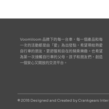
VoomVoom 品牌下的每一台車，每一個產品和每
一次的活動都是由「愛」為出發點，希望帶給熱愛
自行車的朋友，更舒服和自在的騎乘樂趣。也希望
為第一次接觸自行車的父母，孩子和朋友們，創造
一個安心又開放的交流平台。
© ​2018 Designed and Created by Crankgears Intern