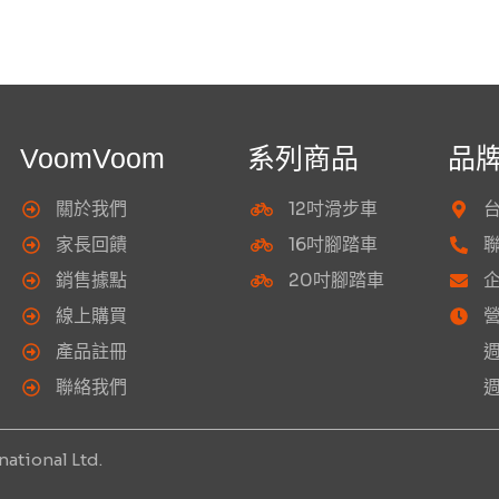
VoomVoom
系列商品
品
關於我們
12吋滑步車
台
家長回饋
16吋腳踏車
聯
銷售據點
20吋腳踏車
企
線上購買
產品註冊
週一～
聯絡我們
週六
ational Ltd.