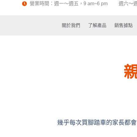
跳
營業時間：週一～週五，9 am~6 pm 週六～
至
主
要
關於我們
了解產品
銷售據點
內
容
親
幾乎每次買腳踏車的家長都會問