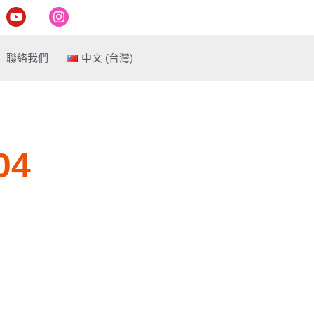
Y
I
o
n
u
s
t
t
聯絡我們
中文 (台灣)
u
a
b
g
e
r
a
m
04