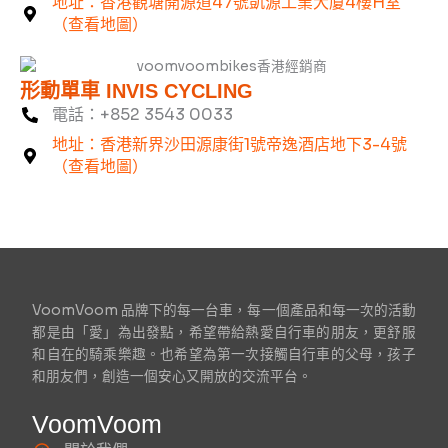
地址：香港觀塘開源道47號凱源工業大廈4樓H室
（查看地圖）
形動單車 INVIS CYCLING
電話：+852 3543 0033
地址：香港新界沙田源康街1號帝逸酒店地下3-4號
（查看地圖）
VoomVoom 品牌下的每一台車，每一個產品和每一次的活動
都是由「愛」為出發點，希望帶給熱愛自行車的朋友，更舒服
和自在的騎乘樂趣。也希望為第一次接觸自行車的父母，孩子
和朋友們，創造一個安心又開放的交流平台。
VoomVoom