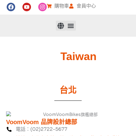
跳
F
Y
I
購物車
會員中心
至
a
o
n
c
u
s
主
e
t
t
要
b
u
a
內
o
b
g
容
o
e
r
中文 (台灣)
關於我們
了解產品
銷售據點
線上購買
產品註冊
活動資訊
自行車教室
車友回饋
聯絡我們
中文 (台灣)
k
a
m
Taiwan
台北
VoomVoom 品牌設計總部
電話：(02)2722-5677